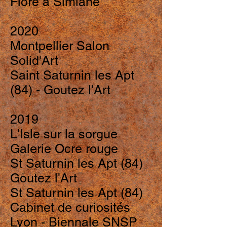
Flore à Simiane
2020
Montpellier Salon
Solid'Art
Saint Saturnin les Apt
(84) - Goutez l'Art
2019
L'Isle sur la sorgue
Galerie Ocre rouge
St Saturnin les Apt (84)
Goutez l'Art
St Saturnin les Apt (84)
Cabinet de curiosités
Lyon - Biennale SNSP