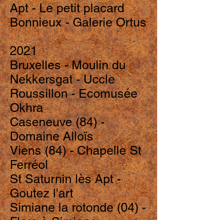
Apt - Le petit placard
Bonnieux - Galerie Ortus
2021
Bruxelles - Moulin du
Nekkersgat - Uccle
Roussillon - Ecomusée
Okhra
Caseneuve (84) -
Domaine Alloïs
Viens (84) - Chapelle St
Ferréol
St Saturnin lès Apt -
Goutez l'art
Simiane la rotonde (04) -