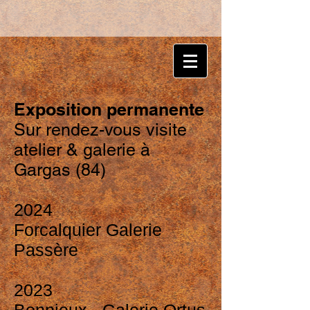
Exposition permanente
Sur rendez-vous visite
atelier & galerie à
Gargas (84)
2024
Forcalquier Galerie
Passère
2023