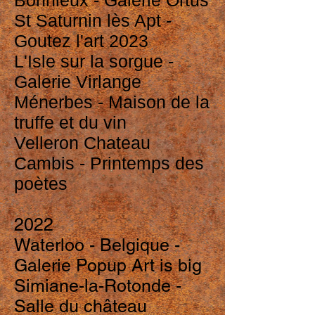
Bonnieux - Galerie Ortus
St Saturnin lès Apt -
Goutez l'art 2023
L'Isle sur la sorgue -
Galerie Virlange
Ménerbes - Maison de la
truffe et du vin
Velleron Chateau
Cambis - Printemps des
poètes
2022
Waterloo - Belgique -
Galerie Popup Art is big
Simiane-la-Rotonde -
Salle du château