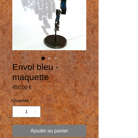
Envol bleu -
maquette
Prix
450,00 €
Quantité
*
Ajouter au panier