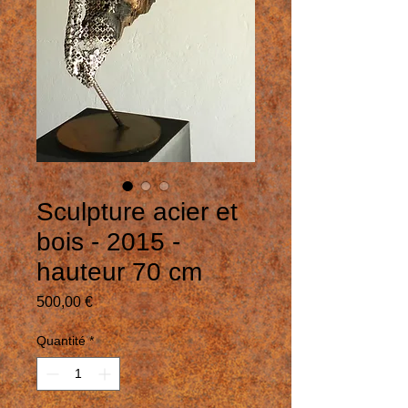
Sculpture acier et
bois - 2015 -
hauteur 70 cm
Prix
500,00 €
Quantité
*